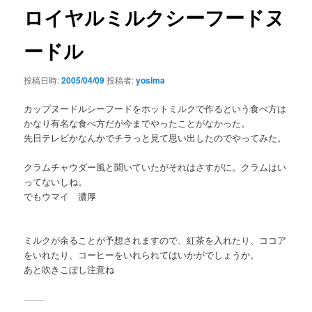
ゲ
ロイヤルミルクシーフードヌ
ー
シ
ードル
ョ
ン
投稿日時:
2005/04/09
投稿者:
yosima
カップヌードルシーフードをホットミルクで作るという食べ方は
かなり有名な食べ方だが今までやったことがなかった。
先日テレビかなんかでチラっと見て思い出したのでやってみた。
クラムチャウダー風と聞いていたがそれはさすがに。クラムはい
ってないしね。
でもウマイ 濃厚
ミルクが余ることが予想されますので、紅茶を入れたり、ココア
をいれたり、コーヒーをいれられてはいかがでしょうか。
あと吹きこぼし注意ね