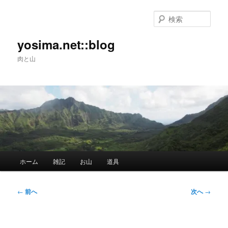
メ
イ
検
ン
索
コ
yosima.net::blog
ン
肉と山
テ
ン
ツ
へ
移
動
メ
ホーム
雑記
お山
道具
イ
ン
メ
投
←
前へ
次へ
→
ニ
稿
ュ
ナ
ー
ビ