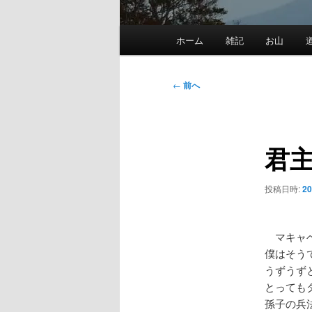
メ
ホーム
雑記
お山
イ
ン
メ
投
←
前へ
ニ
稿
ュ
ナ
ー
ビ
君
ゲ
ー
シ
投稿日時:
20
ョ
ン
マキャベ
僕はそう
うずうず
とっても
孫子の兵