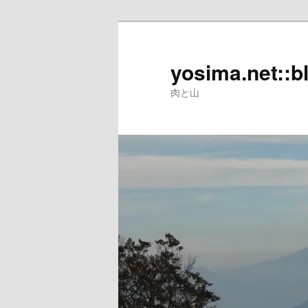
メ
イ
ン
yosima.net::b
コ
肉と山
ン
テ
ン
ツ
へ
移
動