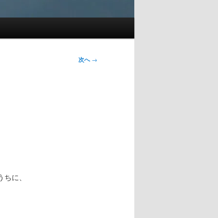
次へ
→
うちに、